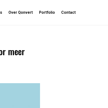
es
Over Qonvert
Portfolio
Contact
oor meer