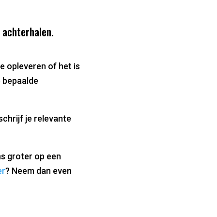
 achterhalen.
 opleveren of het is
p bepaalde
hrijf je relevante
ns groter op een
er
? Neem dan even