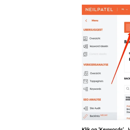
Klik op ‘Keywords’. 