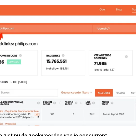
Je ziet nu de zoekwoorden van je concurrent.