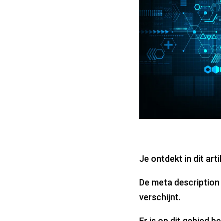
Je ontdekt in dit art
De meta description 
verschijnt.
Er is op dit gebied b