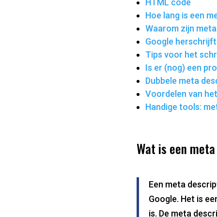
HTML code
Hoe lang is een m
Waarom zijn meta 
Google herschrijft
Tips voor het sch
Is er (nog) een p
Dubbele meta desc
Voordelen van het
Handige tools: met
Wat is een meta
Een meta descript
Google. Het is ee
is. De meta descr