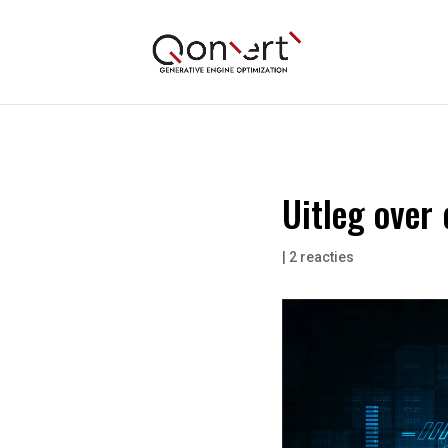
Uitleg over
|
2 reacties