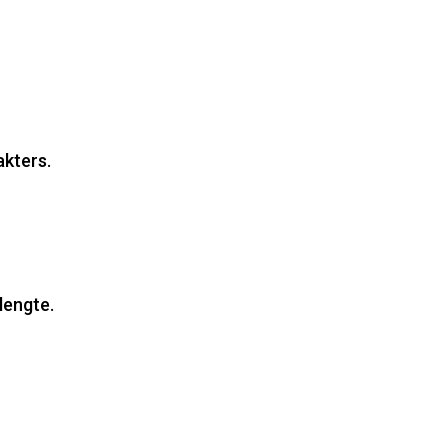
akters.
lengte.