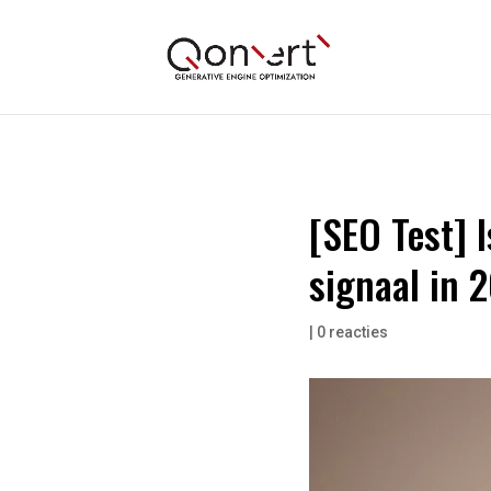
[SEO Test] 
signaal in 
|
0 reacties