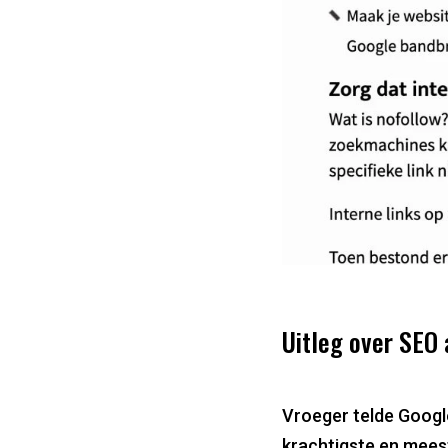
Uitleg over SEO
Vroeger telde Goog
krachtigste en mees