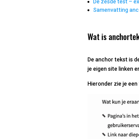
De zesde test – ex
Samenvatting anc
Wat is anchorte
De anchor tekst is de
je eigen site linken 
Hieronder zie je ee