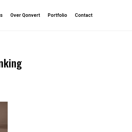
es
Over Qonvert
Portfolio
Contact
anking