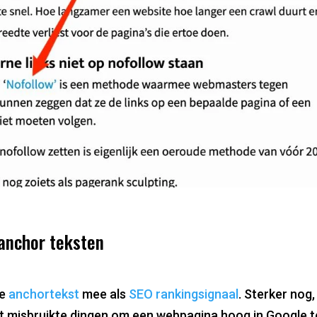
 anchor teksten
le
anchortekst
mee als
SEO rankingsignaal
. Sterker nog
t misbruikte dingen om een webpagina hoog in Google te