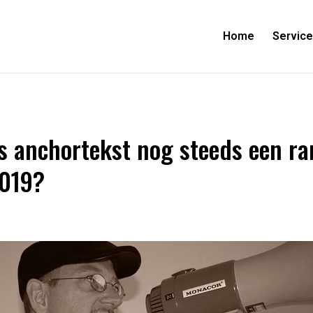
Home
Servic
Is anchortekst nog steeds een r
2019?