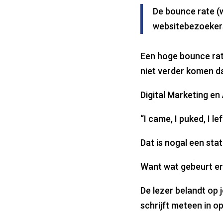
De bounce rate (
websitebezoekers
Een hoge bounce rate
niet verder komen d
Digital Marketing en
“I came, I puked, I lef
Dat is nogal een sta
Want wat gebeurt er
De lezer belandt op 
schrijft meteen in op