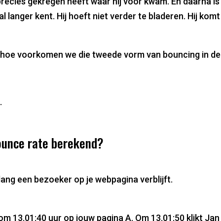
precies gekregen heeft waar hij voor kwam. En daarna is
al langer kent. Hij hoeft niet verder te bladeren. Hij kom
 hoe voorkomen we die tweede vorm van bouncing in de 
.
ounce rate berekend?
ang een bezoeker op je webpagina verblijft.
m 13.01:40 uur op jouw pagina A. Om 13.01:50 klikt Jan