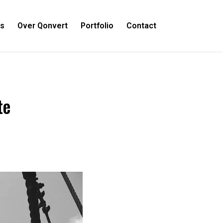
es
Over Qonvert
Portfolio
Contact
te