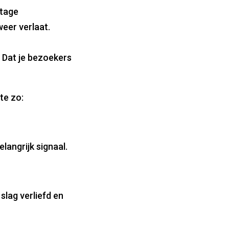
ntage
eer verlaat.
. Dat je bezoekers
te zo:
langrijk signaal.
slag verliefd en