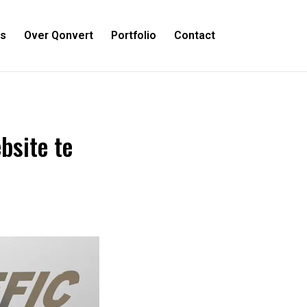
es
Over Qonvert
Portfolio
Contact
bsite te