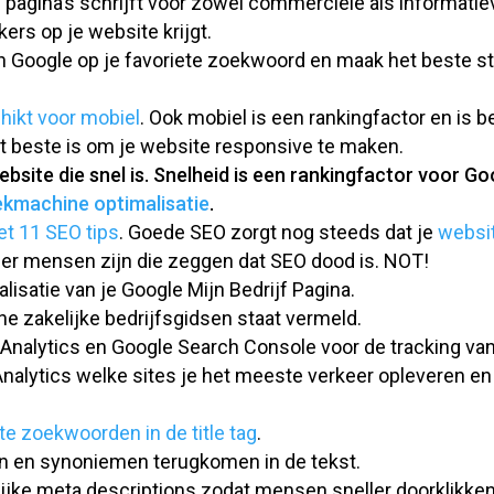
e pagina’s schrijft voor zowel commerciële als informat
ers op je website krijgt.
in Google op je favoriete zoekwoord en maak het beste st
hikt voor mobiel
. Ook mobiel is een rankingfactor en is b
t beste is om je website responsive te maken.
site die snel is. Snelheid is een rankingfactor voor Go
kmachine optimalisatie
.
met 11 SEO tips
. Goede SEO zorgt nog steeds dat je
websit
er mensen zijn die zeggen dat SEO dood is. NOT!
lisatie van je Google Mijn Bedrijf Pagina.
ine zakelijke bedrijfsgidsen staat vermeld.
 Analytics en Google Search Console voor de tracking va
Analytics welke sites je het meeste verkeer opleveren en 
ste zoekwoorden in de title tag
.
 en synoniemen terugkomen in de tekst.
lijke meta descriptions zodat mensen sneller doorklikken 