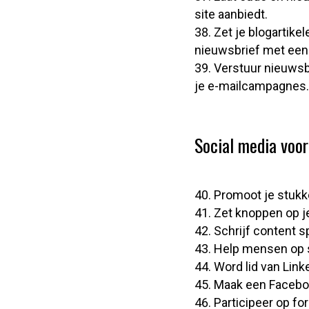
site aanbiedt.
Zet je blogartike
nieuwsbrief met een l
Verstuur nieuwsb
je e-mailcampagnes.
Social media voo
Promoot je stukke
Zet knoppen op j
Schrijf content s
Help mensen op s
Word lid van Link
Maak een Facebook
Participeer op for