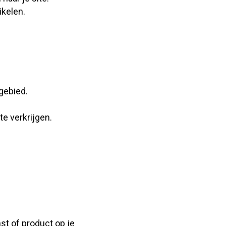
ikelen.
gebied.
te verkrijgen.
st of product op je