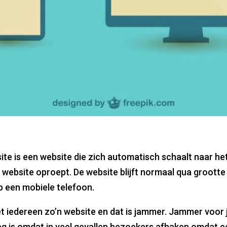
ite is een website die zich automatisch schaalt naar 
 website oproept. De website blijft normaal qua groott
p een mobiele telefoon.
t iedereen zo’n website en dat is jammer. Jammer voor j
zeg is omdat in veel gevallen bezoekers afhaken omdat e