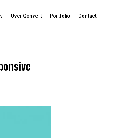
es
Over Qonvert
Portfolio
Contact
sponsive