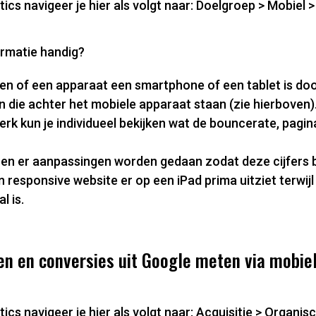
ics navigeer je hier als volgt naar: Doelgroep > Mobiel 
rmatie handig?
zien of een apparaat een smartphone of een tablet is doo
en die achter het mobiele apparaat staan (zie hierboven)
rk kun je individueel bekijken wat de bouncerate, pagin
en er aanpassingen worden gedaan zodat deze cijfers b
n responsive website er op een iPad prima uitziet terwij
l is.
en en conversies uit Google meten via mobie
cs navigeer je hier als volgt naar: Acquisitie > Organis