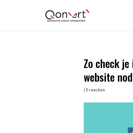
Zo check je 
website nod
|
0 reacties