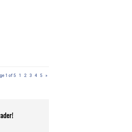
ge 1 of 5
1
2
3
4
5
»
ader!