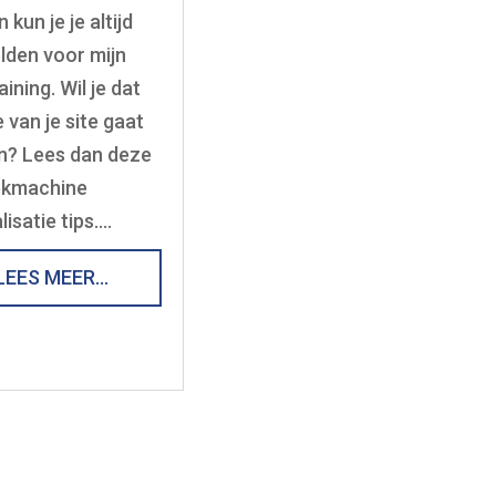
n kun je je altijd
den voor mijn
ining. Wil je dat
 van je site gaat
n? Lees dan deze
ekmachine
lisatie tips….
LEES MEER…