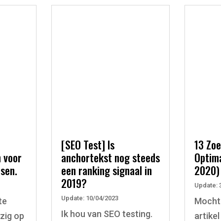
l
[SEO Test] Is
13 Zo
n voor
anchortekst nog steeds
Optima
isen.
een ranking signaal in
2020)
2019?
Update: 
Update: 10/04/2023
te
Mocht d
Ik hou van SEO testing.
zig op
artike