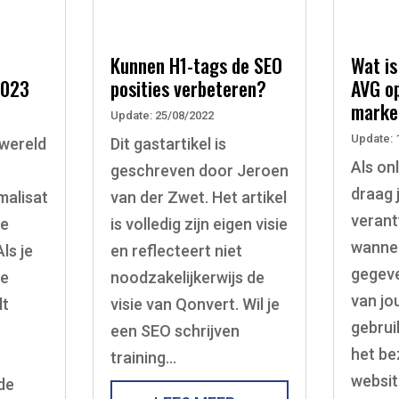
Kunnen H1-tags de SEO
Wat is
2023
posities verbeteren?
AVG op
marke
Update: 25/08/2022
Update: 
 wereld
Dit gastartikel is
Als on
geschreven door Jeroen
draag 
alisat
van der Zwet. Het artikel
verant
de
is volledig zijn eigen visie
wannee
ls je
en reflecteert niet
gegev
de
noodzakelijkerwijs de
van jo
lt
visie van Qonvert. Wil je
gebruik
een SEO schrijven
het be
training…
websit
de