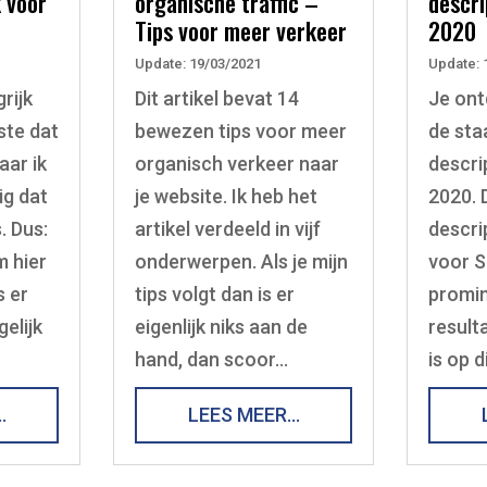
k voor
organische traffic –
descri
Tips voor meer verkeer
2020
Update: 19/03/2021
Update: 
grijk
Dit artikel bevat 14
Je ontd
ste dat
bewezen tips voor meer
de sta
aar ik
organisch verkeer naar
descri
ig dat
je website. Ik heb het
2020. 
s. Dus:
artikel verdeeld in vijf
descrip
m hier
onderwerpen. Als je mijn
voor S
s er
tips volgt dan is er
promin
elijk
eigenlijk niks aan de
result
hand, dan scoor…
is op 
…
LEES MEER…