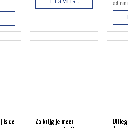
LEES MEER…
admini
…
] Is de
Zo krijg je meer
Uitleg