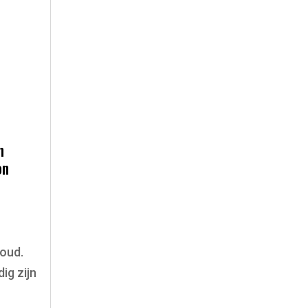
n
on
oud.
dig zijn