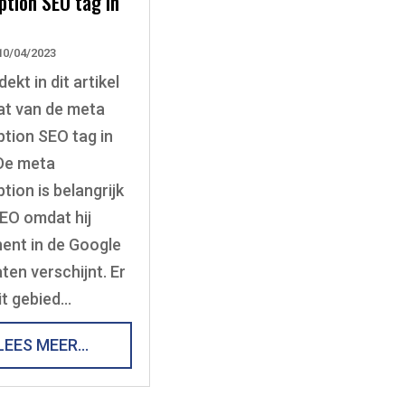
ption SEO tag in
10/04/2023
ekt in dit artikel
at van de meta
ption SEO tag in
De meta
tion is belangrijk
EO omdat hij
ent in de Google
aten verschijnt. Er
dit gebied…
LEES MEER…