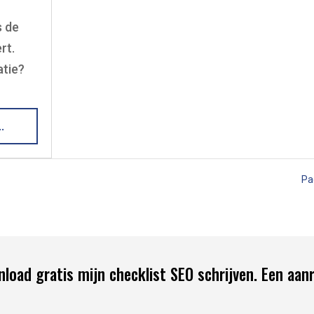
s de
rt.
atie?
…
Pa
load gratis mijn checklist SEO schrijven. Een aanr