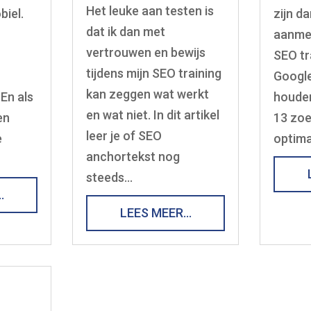
Het leuke aan testen is
biel.
zijn da
dat ik dan met
aanmel
vertrouwen en bewijs
SEO tra
tijdens mijn SEO training
Google
kan zeggen wat werkt
 En als
houde
en wat niet. In dit artikel
en
13 zo
leer je of SEO
e
optima
anchortekst nog
steeds…
…
LEES MEER…