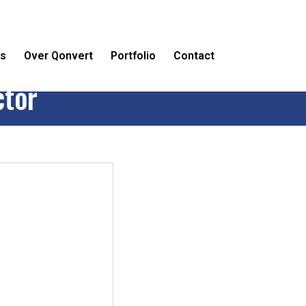
es
Over Qonvert
Portfolio
Contact
ctor